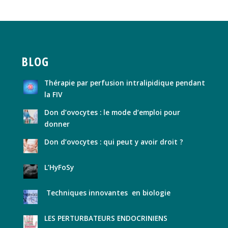
BLOG
Thérapie par perfusion intralipidique pendant
la FIV
Don d’ovocytes : le mode d’emploi pour
donner
Don d’ovocytes : qui peut y avoir droit ?
L’HyFoSy
Techniques innovantes en biologie
LES PERTURBATEURS ENDOCRINIENS